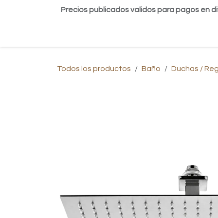
Ir al contenido
Precios publicados validos para pagos en di
Inicio
Tienda
Contáctanos
Blog
Todos los productos
Baño
Duchas / Re