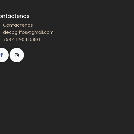
ontáctenos
Contáctenos
decogrifos@gmail.com
+58 412-0415901