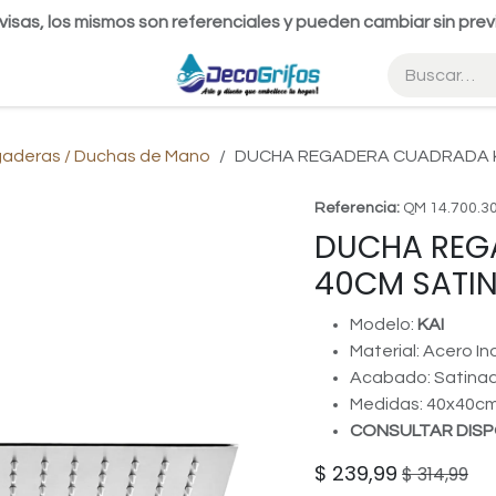
visas, los mismos son referenciales y pueden cambiar sin prev
gaderas / Duchas de Mano
DUCHA REGADERA CUADRADA K
Referencia:
QM 14.700.3
DUCHA REG
40CM SATIN
Modelo:
KAI
Material: Acero In
Acabado: Satina
Medidas: 40x40c
CONSULTAR DISP
$
239,99
$
314,99