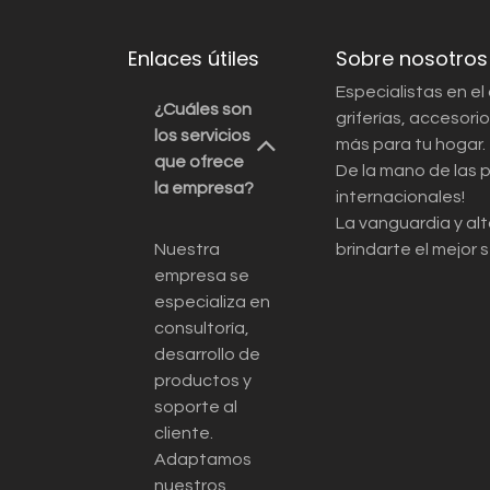
Enlaces útiles
Sobre nosotros
Especialistas en el
¿Cuáles son
griferías, accesor
los servicios
más para tu hogar.
que ofrece
De la mano de las 
la empresa?
internacionales!
La vanguardia y alt
Nuestra
brindarte el mejor s
empresa se
especializa en
consultoría,
desarrollo de
productos y
soporte al
cliente.
Adaptamos
nuestros