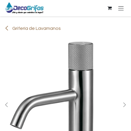
Ir al contenido
Grifería de Lavamanos