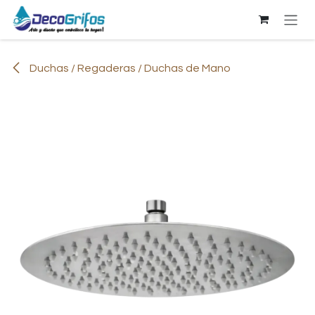
Ir al contenido
Duchas / Regaderas / Duchas de Mano