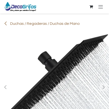
Ir al contenido
Duchas / Regaderas / Duchas de Mano