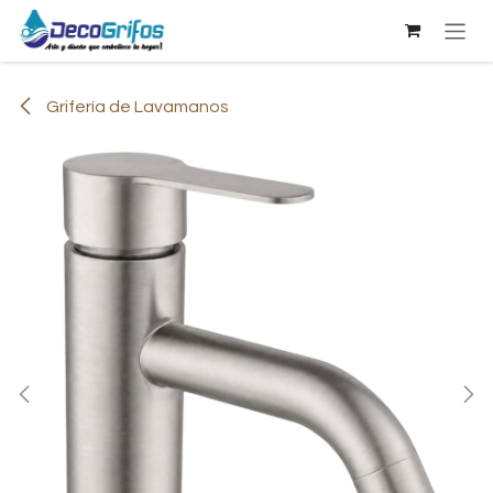
Ir al contenido
Grifería de Lavamanos