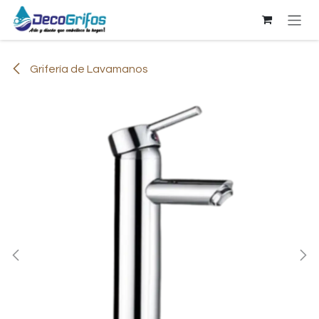
Ir al contenido
Grifería de Lavamanos