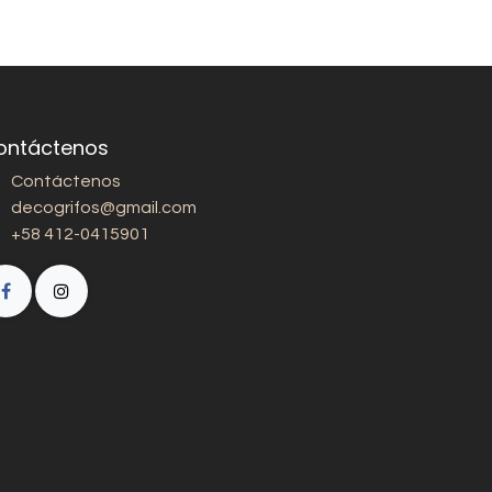
ontáctenos
Contáctenos
decogrifos@gmail.com
+58 412-0415901