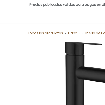
Ir al contenido
Precios publicados validos para pagos en di
Inicio
Tienda
Contáctanos
Blog
Todos los productos
Baño
Grifería de 