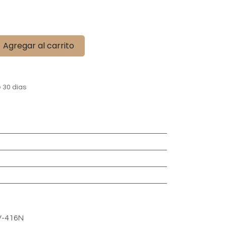
Agregar al carrito
 30 días
V-416N