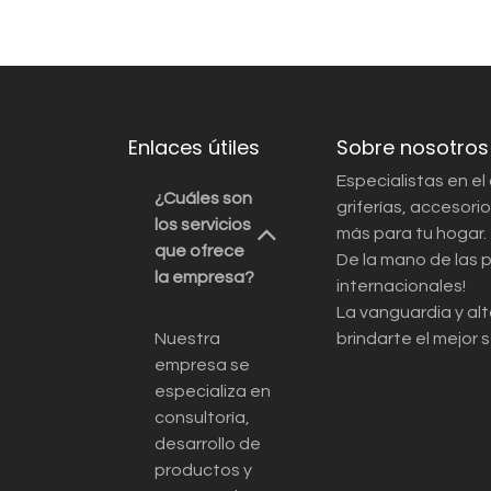
Enlaces útiles
Sobre nosotros
Especialistas en el
¿Cuáles son
griferías, accesor
los servicios
más para tu hogar.
que ofrece
De la mano de las 
la empresa?
internacionales!
La vanguardia y alt
Nuestra
brindarte el mejor s
empresa se
especializa en
consultoría,
desarrollo de
productos y