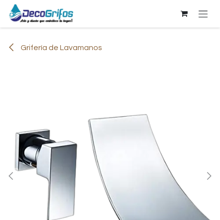
Ir al contenido
Grifería de Lavamanos