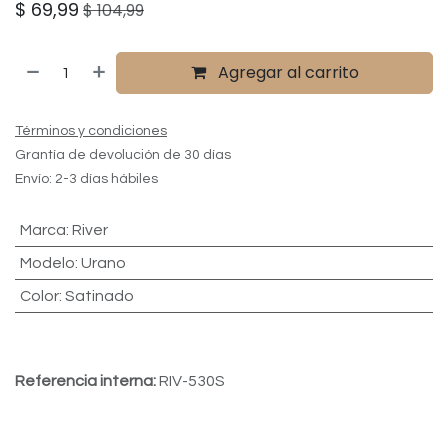
$
69,99
$
104,99
Agregar al carrito
Términos y condiciones
Grantía de devolución de 30 días
Envío: 2-3 días hábiles
Marca
:
River
Modelo
:
Urano
Color
:
Satinado
Referencia interna:
RIV-530S