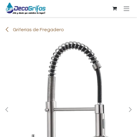
Ir al contenido
Griferías de Fregadero