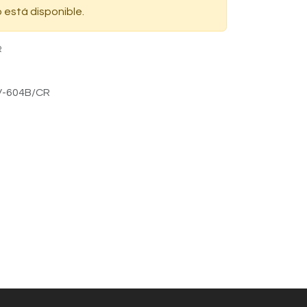
 está disponible.
R
V-604B/CR