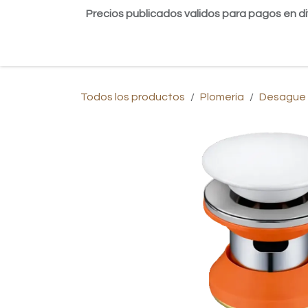
Ir al contenido
Precios publicados validos para pagos en di
Inicio
Tienda
Contáctanos
Blog
Todos los productos
Plomería
Desague /