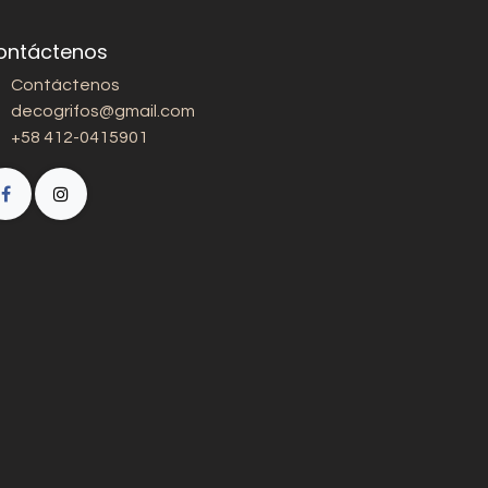
ontáctenos
Contáctenos
decogrifos@gmail.com
+58 412-0415901