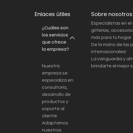
Enlaces útiles
Sobre nosotros
Especialistas en el
¿Cuáles son
griferías, accesor
los servicios
más para tu hogar.
que ofrece
De la mano de las 
la empresa?
internacionales!
La vanguardia y alt
Nuestra
brindarte el mejor s
empresa se
especializa en
consultoría,
desarrollo de
productos y
soporte al
cliente.
Adaptamos
nuestros