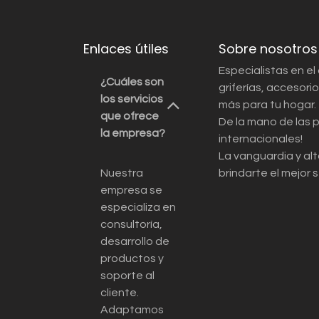
Enlaces útiles
Sobre nosotros
Especialistas en el
¿Cuáles son
griferías, accesor
los servicios
más para tu hogar.
que ofrece
De la mano de las 
la empresa?
internacionales!
La vanguardia y alt
Nuestra
brindarte el mejor s
empresa se
especializa en
consultoría,
desarrollo de
productos y
soporte al
cliente.
Adaptamos