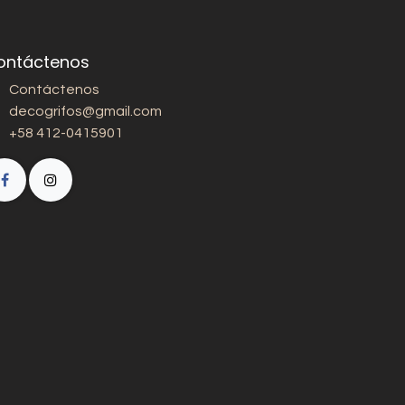
ontáctenos
Contáctenos
decogrifos@gmail.com
+58 412-0415901