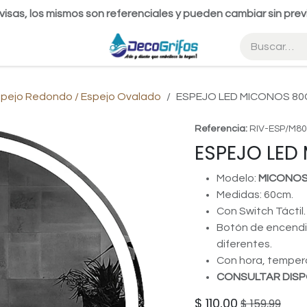
visas, los mismos son referenciales y pueden cambiar sin prev
spejo Redondo / Espejo Ovalado
ESPEJO LED MICONOS 80
Referencia:
RIV-ESP/M80
ESPEJO LED
Modelo:
MICONO
Medidas: 60cm.
Con Switch Táctil.
Botón de encendid
diferentes.
Con hora, temper
CONSULTAR DISP
$
110,00
$
159,99