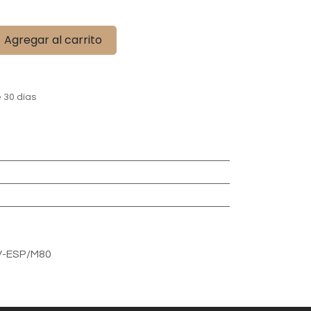
Agregar al carrito
 30 días
V-ESP/M80