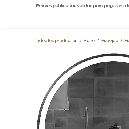
Ir al contenido
Precios publicados validos para pagos en di
Inicio
Tienda
Contáctanos
Blog
Todos los productos
Baño
Espejos
E