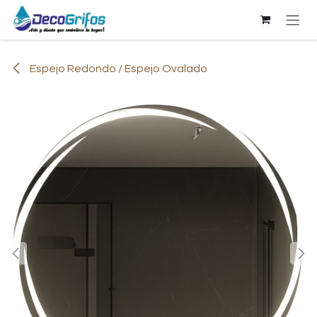
Ir al contenido
Espejo Redondo / Espejo Ovalado