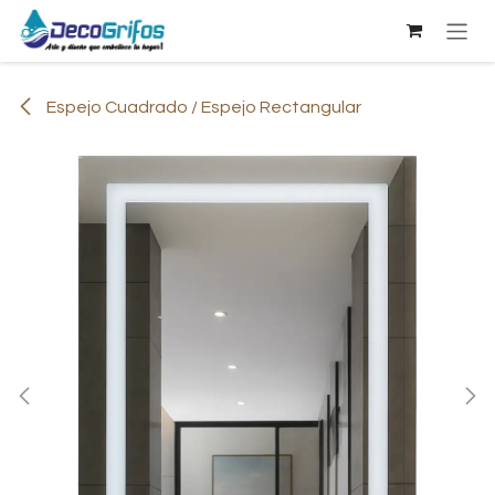
Ir al contenido
Espejo Cuadrado / Espejo Rectangular