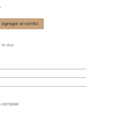
9
Agregar al carrito
 30 días
O-WC9998