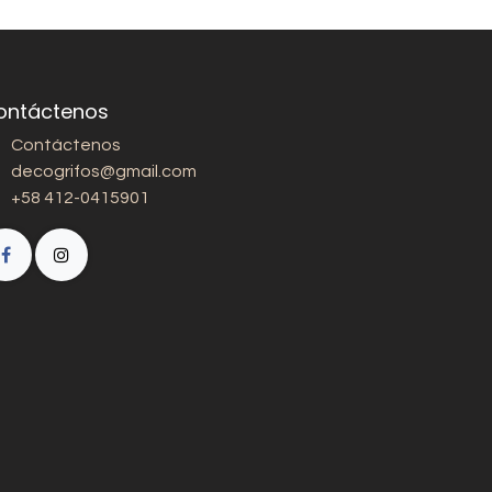
ontáctenos
Contáctenos
decogrifos@gmail.com
+58 412-0415901