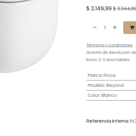
$
2.149,99
$
3.344,9
Términos y condiciones
Grantía de devolución de
Envío: 2-3 días hábiles
Marca
:
Roca
Modelo
:
Beyond
Color
:
Blanco
Referencia interna:
R