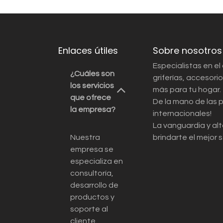
Enlaces útiles
Sobre nosotros
Especialistas en el
¿Cuáles son
griferías, accesor
los servicios
más para tu hogar.
que ofrece
De la mano de las 
la empresa?
internacionales!
La vanguardia y alt
Nuestra
brindarte el mejor s
empresa se
especializa en
consultoría,
desarrollo de
productos y
soporte al
cliente.