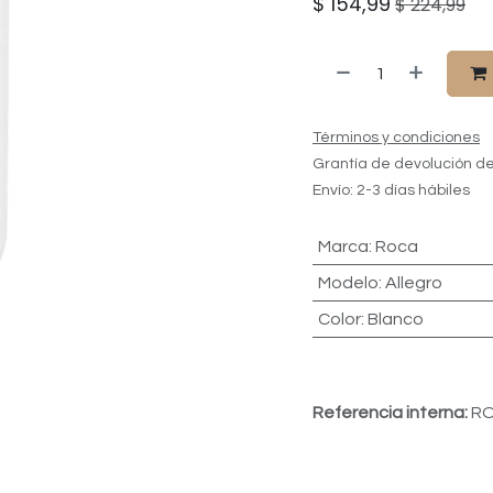
$
154,99
$
224,99
Términos y condiciones
Grantía de devolución de
Envío: 2-3 días hábiles
Marca
:
Roca
Modelo
:
Allegro
Color
:
Blanco
Referencia interna:
R