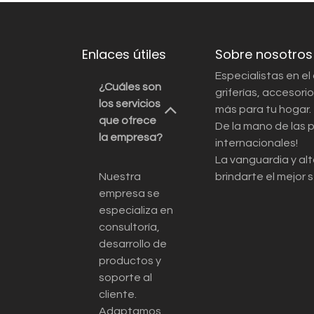
Enlaces útiles
Sobre nosotros
Especialistas en el
¿Cuáles son
griferías, accesor
los servicios
más para tu hogar.
que ofrece
De la mano de las 
la empresa?
internacionales!
La vanguardia y alt
Nuestra
brindarte el mejor s
empresa se
especializa en
consultoría,
desarrollo de
productos y
soporte al
cliente.
Adaptamos