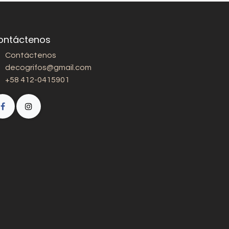
ontáctenos
Contáctenos
decogrifos@gmail.com
+58 412-0415901