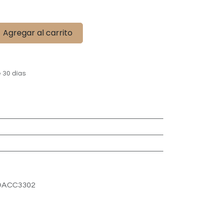
Agregar al carrito
 30 días
OACC3302