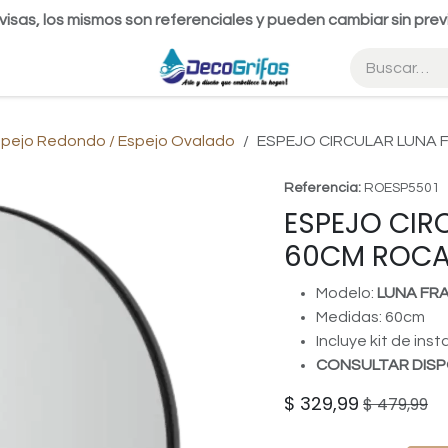
visas, los mismos son referenciales y pueden cambiar sin prev
spejo Redondo / Espejo Ovalado
ESPEJO CIRCULAR LUNA 
Referencia:
ROESP5501
ESPEJO CIR
60CM ROC
Modelo:
LUNA FR
Medidas: 60cm
Incluye kit de inst
CONSULTAR DISP
$
329,99
$
479,99