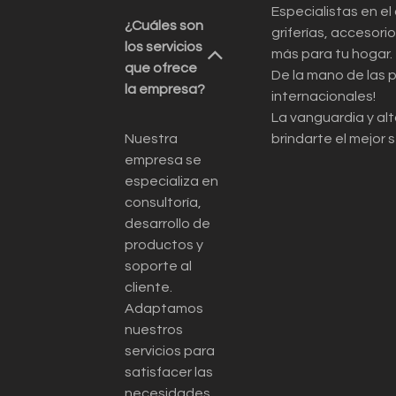
Especialistas en el
¿Cuáles son
griferías, accesor
los servicios
más para tu hogar.
que ofrece
De la mano de las 
la empresa?
internacionales!
La vanguardia y alt
Nuestra
brindarte el mejor s
empresa se
especializa en
consultoría,
desarrollo de
productos y
soporte al
cliente.
Adaptamos
nuestros
servicios para
satisfacer las
necesidades