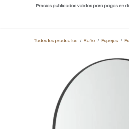
Ir al contenido
Precios publicados validos para pagos en di
Inicio
Tienda
Contáctanos
Blog
Todos los productos
Baño
Espejos
E