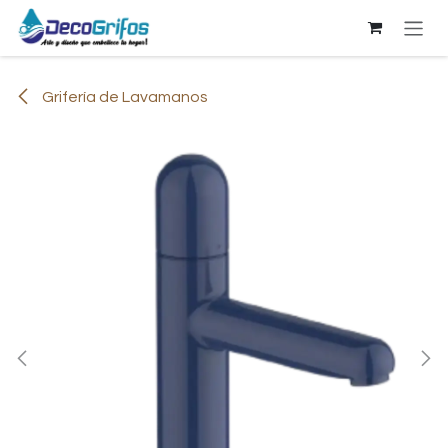
Ir al contenido
Grifería de Lavamanos