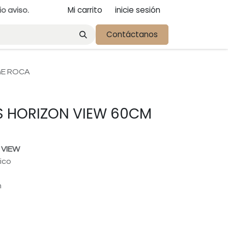
Mi carrito
inicie sesión
io aviso.
Contáctanos
GE ROCA
 HORIZON VIEW 60CM
 VIEW
ico
m