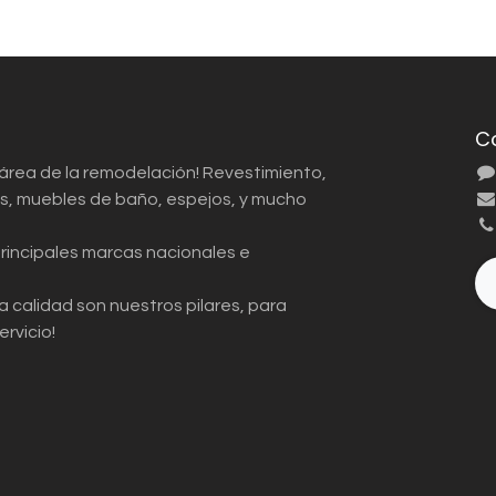
C
 área de la remodelación! Revestimiento,
ios, muebles de baño, espejos, y mucho
principales marcas nacionales e
a calidad son nuestros pilares, para
ervicio!