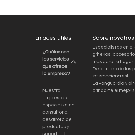
Enlaces útiles
Sobre nosotros
Especialistas en el
¿Cuáles son
griferías, accesor
los servicios
más para tu hogar.
que ofrece
De la mano de las 
la empresa?
internacionales!
La vanguardia y alt
Nuestra
brindarte el mejor s
empresa se
especializa en
consultoría,
desarrollo de
productos y
soporte al