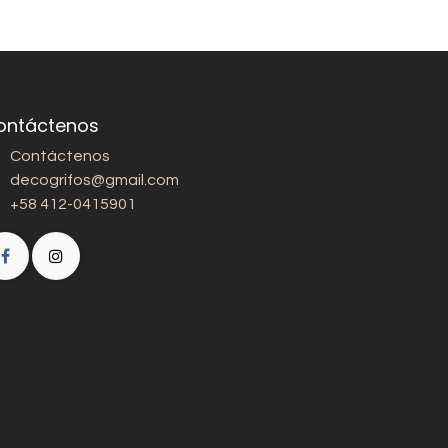
ontáctenos
Contáctenos
decogrifos@gmail.com
+58 412-0415901