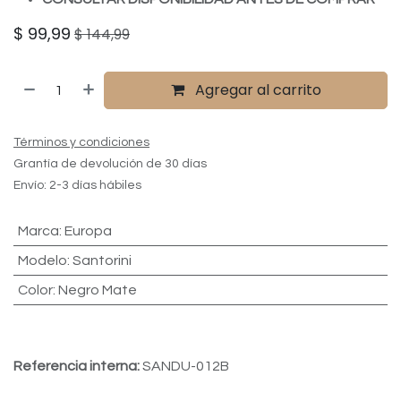
$
99,99
$
144,99
Agregar al carrito
Términos y condiciones
Grantía de devolución de 30 días
Envío: 2-3 días hábiles
Marca
:
Europa
Modelo
:
Santorini
Color
:
Negro Mate
Referencia interna:
SANDU-012B