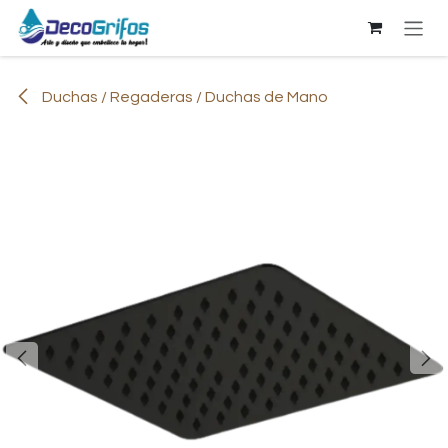
Ir al contenido
Duchas / Regaderas / Duchas de Mano