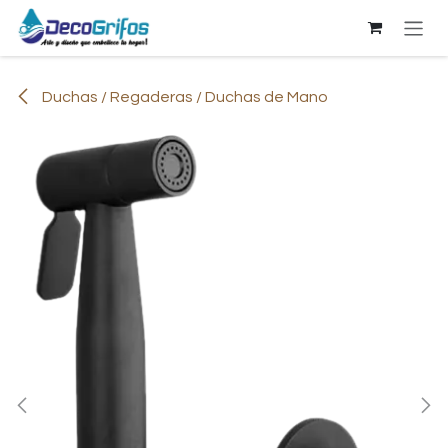
Ir al contenido
Duchas / Regaderas / Duchas de Mano