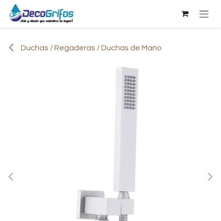
Ir al contenido
Duchas / Regaderas / Duchas de Mano