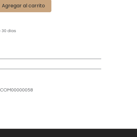
Agregar al carrito
 30 días
COM00000058