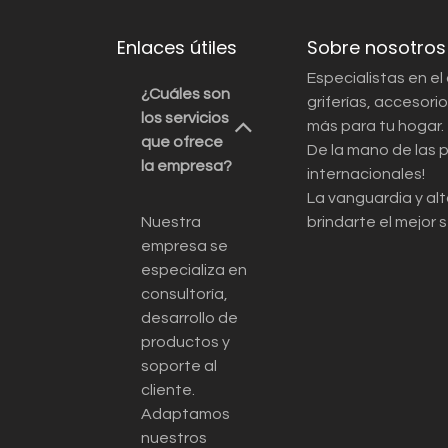
Enlaces útiles
Sobre nosotros
Especialistas en el
¿Cuáles son
griferías, accesor
los servicios
más para tu hogar.
que ofrece
De la mano de las 
la empresa?
internacionales!
La vanguardia y alt
Nuestra
brindarte el mejor s
empresa se
especializa en
consultoría,
desarrollo de
productos y
soporte al
cliente.
Adaptamos
nuestros