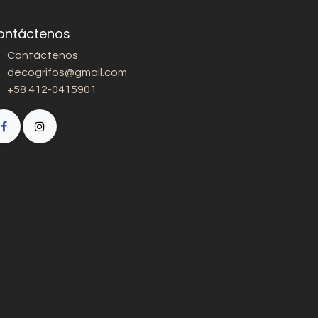
ontáctenos
Contáctenos
decogrifos@gmail.com
+58 412-0415901