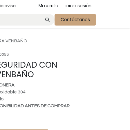
Mi carrito
inicie sesión
io aviso.
Contáctanos
RA VENBAÑO
0058
SEGURIDAD CON
VENBAÑO
ONERA
oxidable 304
do
ONIBILIDAD ANTES DE COMPRAR